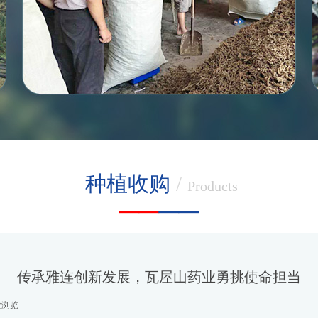
种植收购
/
__
__
P
roducts
传承雅连创新发展，瓦屋山药业勇挑使命担当
次浏览
|